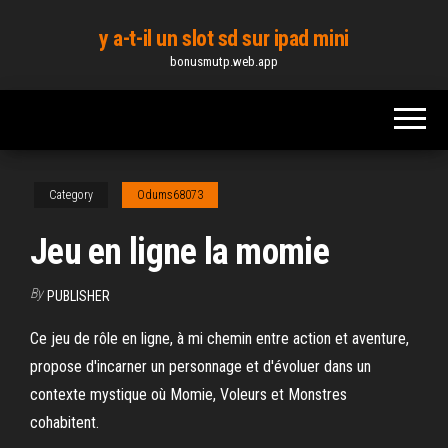
Skip
y a-t-il un slot sd sur ipad mini
to
bonusmutp.web.app
the
content
Category
Odums68073
Jeu en ligne la momie
By
PUBLISHER
Ce jeu de rôle en ligne, à mi chemin entre action et aventure,
propose d'incarner un personnage et d'évoluer dans un
contexte mystique où Momie, Voleurs et Monstres
cohabitent.