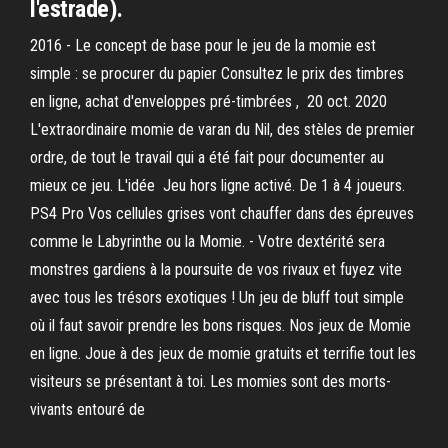
l'estrade).
2016 - Le concept de base pour le jeu de la momie est
simple : se procurer du papier Consultez le prix des timbres
en ligne, achat d'enveloppes pré-timbrées , 20 oct. 2020
L'extraordinaire momie de varan du Nil, des stèles de premier
ordre, de tout le travail qui a été fait pour documenter au
mieux ce jeu. L'idée Jeu hors ligne activé. De 1 à 4 joueurs.
PS4 Pro Vos cellules grises vont chauffer dans des épreuves
comme le Labyrinthe ou la Momie. - Votre dextérité sera
monstres gardiens à la poursuite de vos rivaux et fuyez vite
avec tous les trésors exotiques ! Un jeu de bluff tout simple
où il faut savoir prendre les bons risques. Nos jeux de Momie
en ligne. Joue à des jeux de momie gratuits et terrifie tout les
visiteurs se présentant à toi. Les momies sont des morts-
vivants entouré de