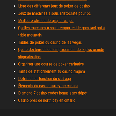
Liste des différents jeux de poker de casino
Jeux de machines à sous aristocrate pour pc
Meilleure chance de gagner au jeu
Quelles machines à sous remportent le gros jackpot à
table mountain
Tables de poker du casino de las vegas
Quête dextension de lemplacement de la plus grande
stigmatisation
Organiser une course de poker caritative
Tarifs de stationnement au casino niagara
Définition et fonction du slot agp
Éléments du casino surrey bc canada
Diamond 7 casino codes bonus sans dépôt
Casino près de north bay en ontario