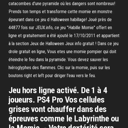
catacombes d'une pyramide où les dangers sont nombreux!
Prends ton temps et transforme cette momie en monstre
épeurant dans ce jeu d Halloween habillage! Joué près de
44877 fois sur JEUX.info, ce jeu "Habille Momie" offert en
ligne et gratuitement a été ajouté le 17/10/2011 et appartient
à la section Jeux de Halloween Jeux info gratuit ! Dans ce jeu
drole gratuit en ligne, Vous etes une momie pompier qui doit
éteindre le feu dans la pyramide. Vous devez sauver les
hiéroglyphes des flammes. Clic sur la momie, puis sur les
boutons right et left pour diriger l'eau vers le feu.
Jeu hors ligne activé. De 1 à 4
joueurs. PS4 Pro Vos cellules
grises vont chauffer dans des
épreuves comme le Labyrinthe ou
la Momie. - Votre dextérité sera