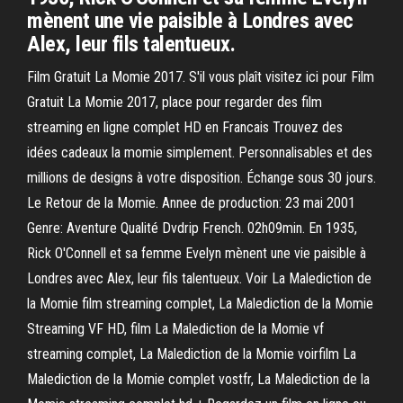
mènent une vie paisible à Londres avec
Alex, leur fils talentueux.
Film Gratuit La Momie 2017. S'il vous plaît visitez ici pour Film
Gratuit La Momie 2017, place pour regarder des film
streaming en ligne complet HD en Francais Trouvez des
idées cadeaux la momie simplement. Personnalisables et des
millions de designs à votre disposition. Échange sous 30 jours.
Le Retour de la Momie. Annee de production: 23 mai 2001
Genre: Aventure Qualité Dvdrip French. 02h09min. En 1935,
Rick O'Connell et sa femme Evelyn mènent une vie paisible à
Londres avec Alex, leur fils talentueux. Voir La Malediction de
la Momie film streaming complet, La Malediction de la Momie
Streaming VF HD, film La Malediction de la Momie vf
streaming complet, La Malediction de la Momie voirfilm La
Malediction de la Momie complet vostfr, La Malediction de la