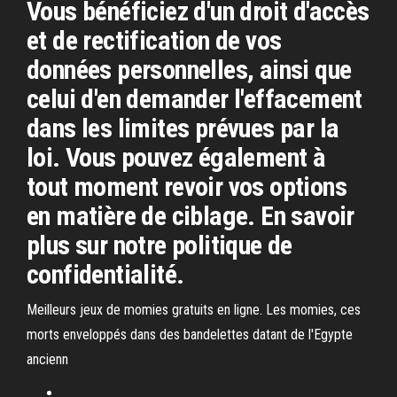
Vous bénéficiez d'un droit d'accès
et de rectification de vos
données personnelles, ainsi que
celui d'en demander l'effacement
dans les limites prévues par la
loi. Vous pouvez également à
tout moment revoir vos options
en matière de ciblage. En savoir
plus sur notre politique de
confidentialité.
Meilleurs jeux de momies gratuits en ligne. Les momies, ces
morts enveloppés dans des bandelettes datant de l'Egypte
ancienn