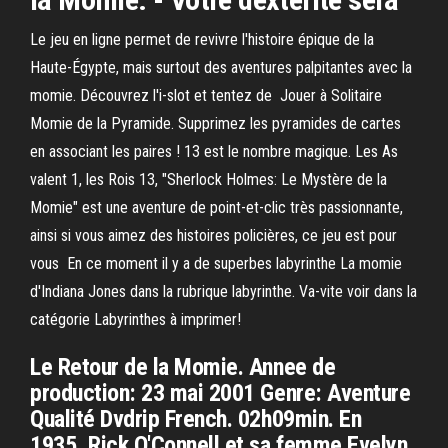
Le jeu en ligne permet de revivre l'histoire épique de la
Haute-Égypte, mais surtout des aventures palpitantes avec la
momie. Découvrez l'i-slot et tentez de Jouer à Solitaire
Momie de la Pyramide. Supprimez les pyramides de cartes
en associant les paires ! 13 est le nombre magique. Les As
valent 1, les Rois 13, "Sherlock Holmes: Le Mystère de la
Momie" est une aventure de point-et-clic très passionnante,
ainsi si vous aimez des histoires policières, ce jeu est pour
vous En ce moment il y a de superbes labyrinthe La momie
d'Indiana Jones dans la rubrique labyrinthe. Va-vite voir dans la
catégorie Labyrinthes à imprimer!
Le Retour de la Momie. Annee de
production: 23 mai 2001 Genre: Aventure
Qualité Dvdrip French. 02h09min. En
1935, Rick O'Connell et sa femme Evelyn