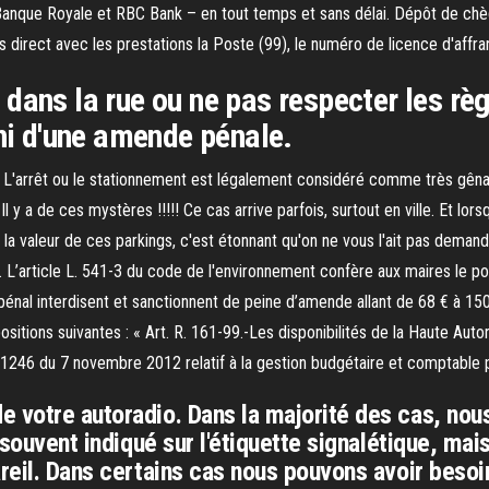
nque Royale et RBC Bank – en tout temps et sans délai. Dépôt de chèqu
 direct avec les prestations la Poste (99), le numéro de licence d'affra
dans la rue ou ne pas respecter les règ
uni d'une amende pénale.
L'arrêt ou le stationnement est légalement considéré comme très gênant 
l y a de ces mystères !!!!! Ce cas arrive parfois, surtout en ville. Et lors
 valeur de ces parkings, c'est étonnant qu'on ne vous l'ait pas demandé. 
L’article L. 541-3 du code de l'environnement confère aux maires le pou
énal interdisent et sanctionnent de peine d’amende allant de 68 € à 150
ositions suivantes : « Art. R. 161-99.-Les disponibilités de la Haute Aut
-1246 du 7 novembre 2012 relatif à la gestion budgétaire et comptable 
e votre autoradio. Dans la majorité des cas, no
 souvent indiqué sur l'étiquette signalétique, mai
reil. Dans certains cas nous pouvons avoir besoin