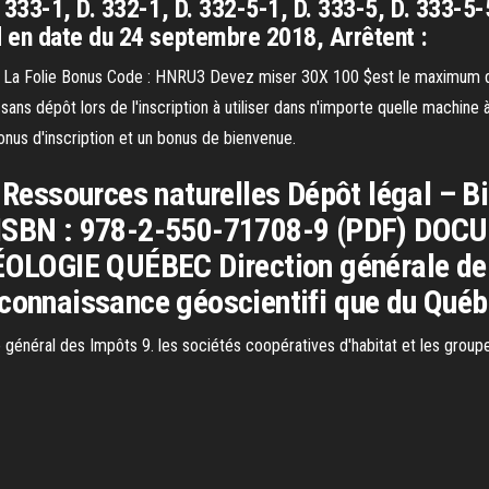
333-1, D. 332-1, D. 332-5-1, D. 333-5, D. 333-5-
 en date du 24 septembre 2018, Arrêtent :
La Folie Bonus Code : HNRU3 Devez miser 30X 100 $est le maximum de r
ns dépôt lors de l'inscription à utiliser dans n'importe quelle machi
onus d'inscription et un bonus de bienvenue.
s Ressources naturelles Dépôt légal – B
4 ISBN : 978-2-550-71708-9 (PDF) DO
LOGIE QUÉBEC Direction générale de
 connaissance géoscientiﬁ que du Qué
e général des Impôts 9. les sociétés coopératives d'habitat et les group