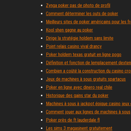
Zynga poker pas de photo de profil
Comment déterminer les outs de poker
Meilleurs sites de poker américains pour les fr
Kool shen gagne au poker
Dirige la stratégie holdem sans limite
Point relais casino vival drancy
Poker holdem texas gratuit en ligne pogo
Définition et fonction de lemplacement dexten
Combien a coûté la construction du casino cr
Jeux de machines à sous gratuits spartacus
Poker en ligne avec dinero real chile
Historique des gains star du poker
Machines à sous à jackpot épique casino jeux 
Comment jouer aux lignes de machines à sous
Poker près de ft lauderdale fl
Les sims 3 magasinent gratuitement