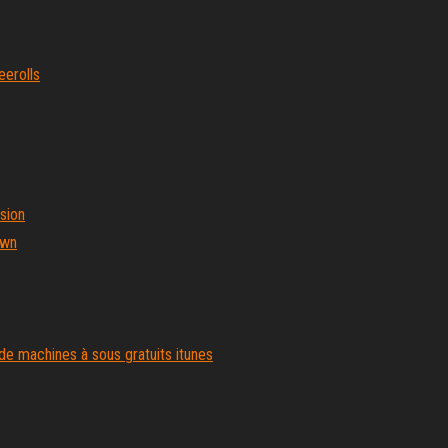
eerolls
sion
own
de machines à sous gratuits itunes