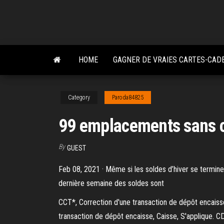
Skip
to
the
content
HOME
GAGNER DE VRAIES CARTES-CADE
Category
Paroda84825
99 emplacements sans 
By
GUEST
Feb 08, 2021 · Même si les soldes d’hiver se termine
dernière semaine des soldes sont
CCT*, Correction d'une transaction de dépôt encaisse
transaction de dépôt encaisse, Caisse, S'applique. CD