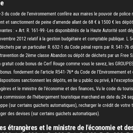
le
1-3 du code de l'environnement confère aux maires le pouvoir de police n
ent et sanctionnent de peine d’amende allant de 68 € à 1500 € les dépôt
ivantes : « Art. R. 161-99.-Les disponibilités de la Haute Autorité sont 
ovembre 2012 relatif à la gestion budgétaire et comptable publique. L 
chets par un particulier R. 632-1 du Code pénal repris par R. 541-76 
ntravention de 2ème classe Abandon ou dépôt de déchets par un Free S
n gratuit code bonus de Cerf Rouge comme vous le savez, les GROUPES d
 bonus. fondement de l’article R541-76* du Code de l’Environnement et 
ispositions sanctionnent les dépôts, en lie u public ou privé, à l’excep
ngères et le ministre de l'économie et des finances, Vu le code du touri
de la commission de l'hébergement touristique marchand en date du 24 s
ppe (sur certains guichets automatiques), recharger le crédit de votre 
r des devises (sur certains guichets automatiques).
res étrangères et le ministre de l'économie et de