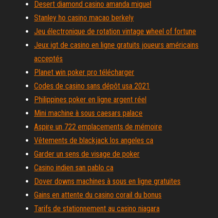
Desert diamond casino amanda miguel
Stanley ho casino macao berkely
Jeu électronique de rotation vintage wheel of fortune
Jeux igt de casino en ligne gratuits joueurs américains
acceptés
Planet win poker pro télécharger
Codes de casino sans dépôt usa 2021
Philippines poker en ligne argent réel
Mini machine à sous caesars palace
Aspire un 722 emplacements de mémoire
Vêtements de blackjack los angeles ca
Garder un sens de visage de poker
Casino indien san pablo ca
Dover downs machines à sous en ligne gratuites
Gains en attente du casino corail du bonus
Tarifs de stationnement au casino niagara