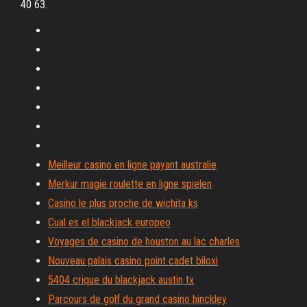
40 63.
Meilleur casino en ligne payant australie
Merkur magie roulette en ligne spielen
Casino le plus proche de wichita ks
Cual es el blackjack europeo
Voyages de casino de houston au lac charles
Nouveau palais casino point cadet biloxi
5404 crique du blackjack austin tx
Parcours de golf du grand casino hinckley